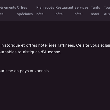
vénements
Offres
Plan accès
Restaurant
Services
Tarifs
Tou
tel
spéciales
hôtel
hôtel
hôtel
hôtel
Au
 historique et offres hôtelières raffinées. Ce site vous écl
ournables touristiques d'Auxonne.
 tourisme en pays auxonnais