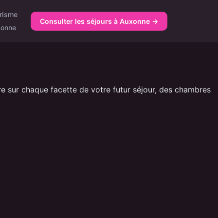
risme
Consulter les séjours à Auxonne →
xonne
aire sur chaque facette de votre futur séjour, des chambres